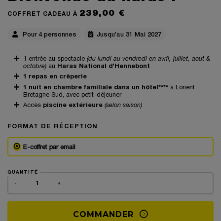
239,00 €
COFFRET CADEAU À
Pour 4 personnes
Jusqu'au 31 Mai 2027
1 entrée au spectacle
(du lundi au vendredi en avril, juillet, aout &
octobre)
au
Haras National d’Hennebont
1 repas en crêperie
1 nuit en chambre familiale dans un hôtel****
à Lorient
Bretagne Sud, avec petit-déjeuner
Accès
piscine extérieure
(selon saison)
FORMAT DE RÉCEPTION
E-coffret par email
QUANTITÉ
-
+
COMMANDER