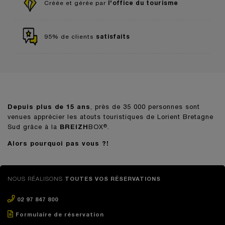
l'office du tourisme
Créée et gérée par
satisfaits
95% de clients
Depuis plus de 15 ans
, près de 35 000 personnes sont
venues apprécier les atouts touristiques de Lorient Bretagne
Sud grâce à la
BREIZH
BOX
.
®
Alors pourquoi pas vous ?!
NOUS RÉALISONS
TOUTES VOS RÉSERVATIONS
02 97 847 800
Formulaire de réservation