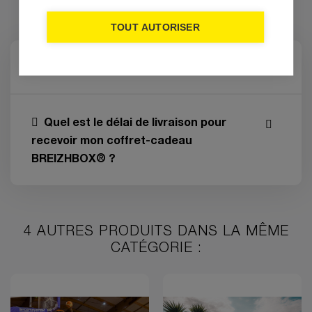
FRÉQUENTES
QUESTIONS
TOUT AUTORISER
Comment utiliser la BREIZHBOX® ?
Quel est le délai de livraison pour
recevoir mon coffret-cadeau
BREIZHBOX® ?
4 AUTRES PRODUITS DANS LA MÊME
CATÉGORIE :