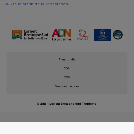
Suivre le statut de la rétractation
•
Plan du site
•
CGU
•
CGV
•
Mentions Légales
© 2026 - Lorient Bretagne Sud Tourisme