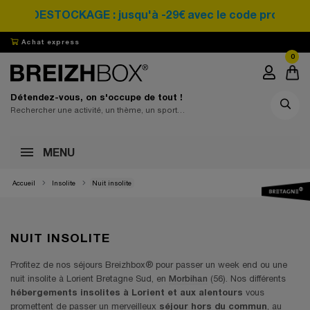
DESTOCKAGE : jusqu'à -29€ avec le code promo SA
Achat express
0
Détendez-vous, on s'occupe de tout !
MENU
Accueil
Insolite
Nuit insolite
NUIT INSOLITE
Profitez de nos séjours Breizhbox® pour passer un week end ou une
nuit insolite à Lorient Bretagne Sud, en
Morbihan
(56). Nos différents
hébergements insolites à Lorient et aux alentours
vous
promettent de passer un merveilleux
séjour hors du commun
, au