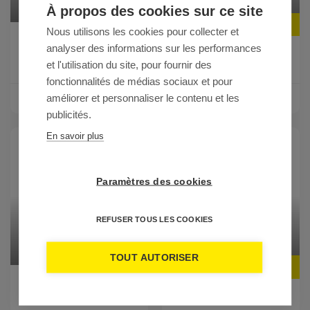
À propos des cookies sur ce site
Prix
Prix
159 €
159 €
Nous utilisons les cookies pour collecter et
Duo
Duo
analyser des informations sur les performances
A l'auberge de Pont
Les récits des vieilles...
et l'utilisation du site, pour fournir des
Calleck
fonctionnalités de médias sociaux et pour
améliorer et personnaliser le contenu et les
DÉCOUVRIR
DÉCOUVRIR
publicités.
En savoir plus
Paramètres des cookies
REFUSER TOUS LES COOKIES
TOUT AUTORISER
Prix
Prix
159 €
159 €
Duo
Duo
Drôles d'abris
La nuit imaginaire