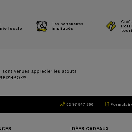
Créée
à
Des partenaires
l'off
mie locale
impliqués
tour
s sont venues apprécier les atouts
REIZH
®
BOX
.
02 97 847 800
Formulair
NCES
IDÉES CADEAUX