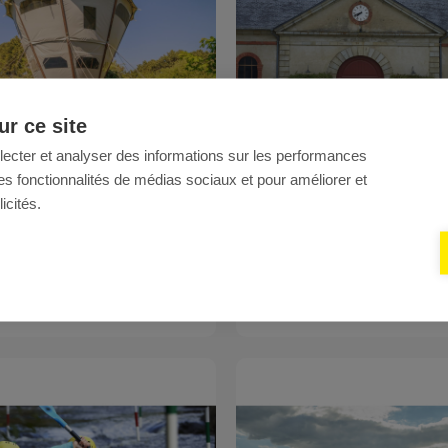
r ce site
llecter et analyser des informations sur les performances
ir des fonctionnalités de médias sociaux et pour améliorer et
Prix
icités.
239 €
Famille
ties groisillonnes
Bienvenue au haras !
RIR
DÉCOUVRIR