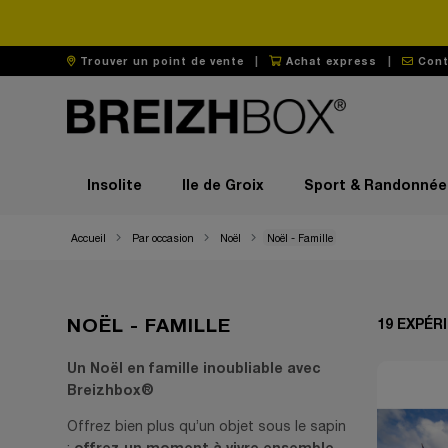
Trouver un point de vente
|
Achat express
|
Cont
Insolite
Ile de Groix
Sport & Randonnée
Accueil
Par occasion
Noël
Noël - Famille
NOËL - FAMILLE
19 EXPÉR
Un Noël en famille inoubliable avec
Breizhbox®
Offrez bien plus qu’un objet sous le sapin
offrez un moment à vivre ensemble,
: