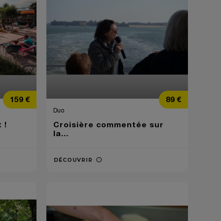
Prix
Prix
159 €
89 €
Duo
 !
Croisière commentée sur
la...
DÉCOUVRIR