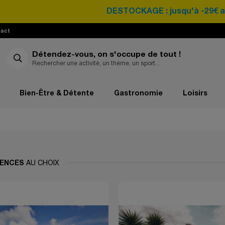
DESTOCKAGE : jusqu'à -29€ avec le c
act
Détendez-vous, on s'occupe de tout !
Bien-Être & Détente
Gastronomie
Loisirs
IENCES
AU CHOIX