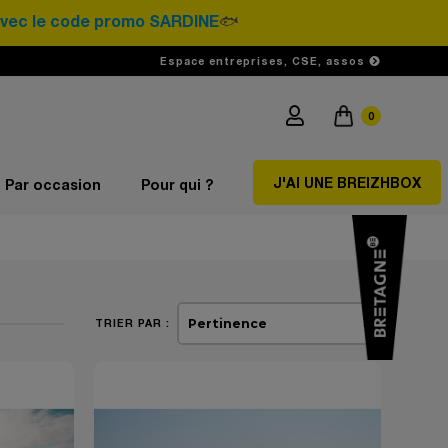
ode promo SARDINE
🐟
Espace entreprises, CSE, assos
0
J'AI UNE BREIZHBOX
Par occasion
Pour qui ?
TRIER PAR :