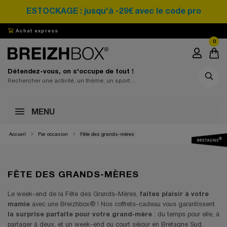
DESTOCKAGE : jusqu'à -29€ avec le code promo SAR
Achat express
0
Détendez-vous, on s'occupe de tout !
MENU
Accueil
Par occasion
Fête des grands-mères
FÊTE DES GRANDS-MÈRES
Le week-end de la Fête des Grands-Mères,
faites plaisir à votre
mamie
avec une Breizhbox® ! Nos coffrets-cadeau vous garantissent
la surprise parfaite pour votre grand-mère
: du temps pour elle, à
partager à deux, et un week-end ou court séjour en Bretagne Sud.