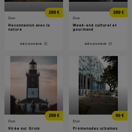
Prix
Prix
289 €
289 €
Duo
Duo
Reconnexion avec la
Week-end culturel et
nature
gourmand
DÉCOUVRIR
DÉCOUVRIR
Prix
Prix
289 €
89 €
Duo
Duo
Virée sur Groix
Promenades urbaines