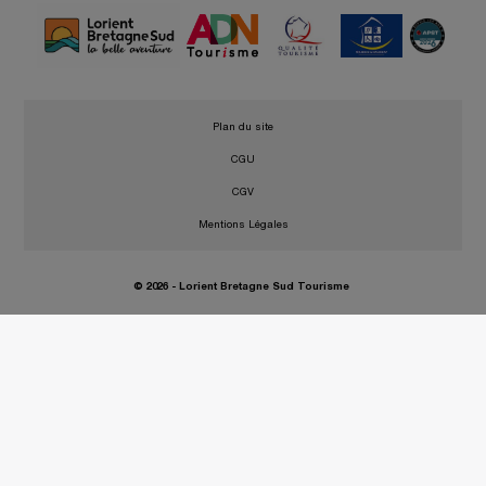
•
Plan du site
•
CGU
•
CGV
•
Mentions Légales
© 2026 - Lorient Bretagne Sud Tourisme