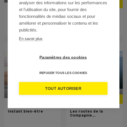
Prix
Prix
analyser des informations sur les performances
89 €
219 €
Duo
Duo
et l'utilisation du site, pour fournir des
fonctionnalités de médias sociaux et pour
Echappée gourmande
En avant la musique !
améliorer et personnaliser le contenu et les
publicités.
DÉCOUVRIR
DÉCOUVRIR
En savoir plus
Paramètres des cookies
REFUSER TOUS LES COOKIES
TOUT AUTORISER
Prix
Prix
219 €
89 €
Duo
Duo
Instant bien-être
Les routes de la
Compagnie...