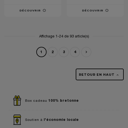
DÉCOUVRIR
DÉCOUVRIR
Affichage 1-24 de 93 article(s)

1
2
3
4
Suivant
RETOUR EN HAUT

100% bretonne
Box cadeau
l'économie locale
Soutien à