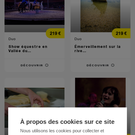
Prix
Prix
219 €
219 €
Duo
Duo
Show équestre en
Émerveillement sur la
Vallée du...
rive...
DÉCOUVRIR
DÉCOUVRIR
À propos des cookies sur ce site
Nous utilisons les cookies pour collecter et