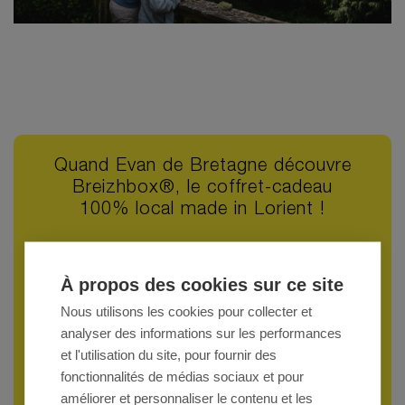
Quand Evan de Bretagne découvre
Breizhbox®, le coffret-cadeau
100% local made in Lorient !
Le blogueur-journaliste Evan de Bretagne a testé le service
Breizhbox® de l’Office de Tourisme de Lorient et vous
À propos des cookies sur ce site
partage son expérience en images.
Diversité des séjours et activités proposés, performance du
Nous utilisons les cookies pour collecter et
service de réservation et qualité de l’accueil chez les
analyser des informations sur les performances
partenaires Breizhbox® : détendez-vous, on s’occupe de
et l'utilisation du site, pour fournir des
tout !
fonctionnalités de médias sociaux et pour
Le plus dur sera de choisir votre séjour ;)
améliorer et personnaliser le contenu et les