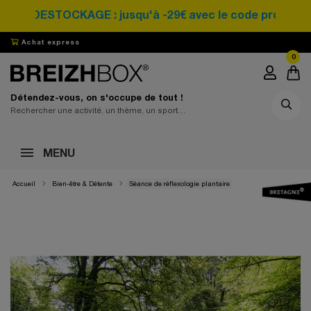
DESTOCKAGE : jusqu'à -29€ avec le code promo SA
Achat express
0
Détendez-vous, on s'occupe de tout !
MENU
Accueil
Bien-être & Détente
Séance de réflexologie plantaire