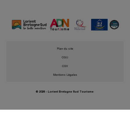
•
Plan du site
•
CGU
•
CGV
•
Mentions Légales
© 2026 - Lorient Bretagne Sud Tourisme