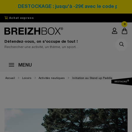
DESTOCKAGE : jusqu'à -29€ avec le code promo 
Achat express
0
Détendez-vous, on s'occupe de tout !
MENU
Accueil
Loisirs
Activités nautiques
Initiation au Stand up Paddle