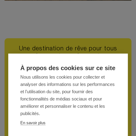
Une destination de rêve pour tous
les amateurs de sport
À propos des cookies sur ce site
Grâce à la diversité de son territoire, vous retrouverez à
Lorient une multitude d'activités à tester durant votre
Nous utilisons les cookies pour collecter et
séjour.
analyser des informations sur les performances
et l'utilisation du site, pour fournir des
fonctionnalités de médias sociaux et pour
améliorer et personnaliser le contenu et les
publicités.
En savoir plus