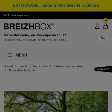
DESTOCKAGE : jusqu'à -29€ avec le code promo SA
Achat express
0
Détendez-vous, on s'occupe de tout !
MENU
Accueil
Insolite
Nuit insolite
Cabanes dans les arbres
Dormir dans les arbres