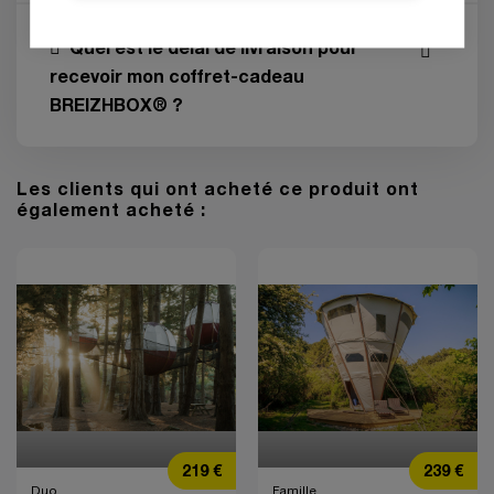
Quel est le délai de livraison pour
recevoir mon coffret-cadeau
BREIZHBOX® ?
Les clients qui ont acheté ce produit ont
également acheté :
Prix
Prix
219 €
239 €
Duo
Famille