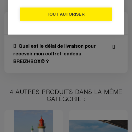
TOUT AUTORISER
Comment utiliser la BREIZHBOX® ?
Quel est le délai de livraison pour
recevoir mon coffret-cadeau
BREIZHBOX® ?
4 AUTRES PRODUITS DANS LA MÊME
CATÉGORIE :