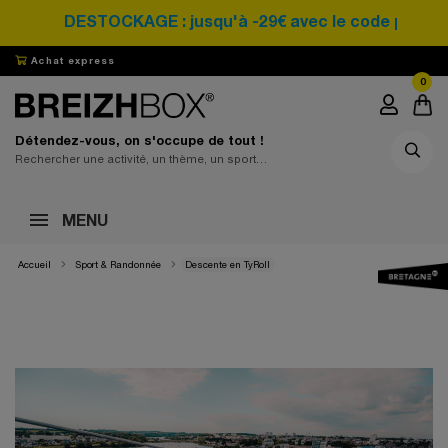
DESTOCKAGE : jusqu'à -29€ avec le code promo 
Achat express
0
Détendez-vous, on s'occupe de tout !
MENU
Accueil
Sport & Randonnée
Descente en TyRoll