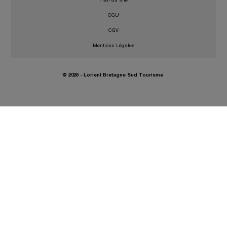
•
CGU
•
CGV
•
Mentions Légales
© 2026 - Lorient Bretagne Sud Tourisme