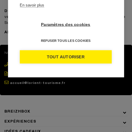
En savoir plus
Depuis plus de 15 ans
, près de 35 000 personnes sont
venues apprécier les atouts touristiques de Lorient Bretagne
Sud grâce à la
BREIZH
BOX
.
®
Paramètres des cookies
Alors pourquoi pas vous ?!
REFUSER TOUS LES COOKIES
NOUS RÉALISONS
TOUTES VOS RÉSERVATIONS
TOUT AUTORISER
02 97 847 800
Formulaire de réservation
accueil@lorient-tourisme.fr
BREIZHBOX
EXPÉRIENCES
IDÉES CADEAUX