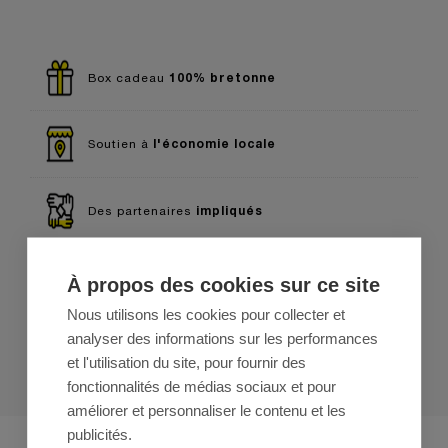
100% bretonne
Box cadeau
l'économie locale
Soutien à
impliqués
Des partenaires
l'office du tourisme
Créée et gérée par
À propos des cookies sur ce site
Nous utilisons les cookies pour collecter et
analyser des informations sur les performances
satisfaits
95% de clients
et l'utilisation du site, pour fournir des
fonctionnalités de médias sociaux et pour
améliorer et personnaliser le contenu et les
publicités.