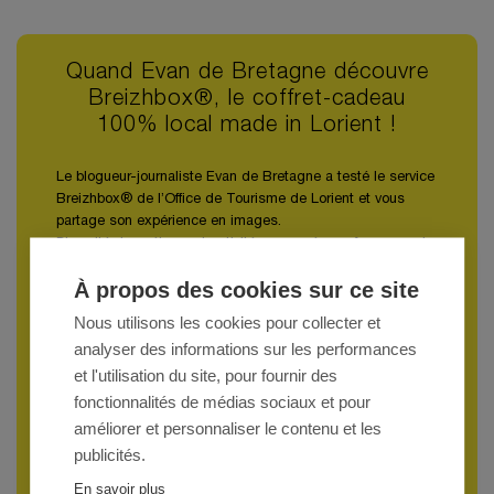
Quand Evan de Bretagne découvre
Breizhbox®, le coffret-cadeau
100% local made in Lorient !
Le blogueur-journaliste Evan de Bretagne a testé le service
Breizhbox® de l’Office de Tourisme de Lorient et vous
partage son expérience en images.
Diversité des séjours et activités proposés, performance du
service de réservation et qualité de l’accueil chez les
À propos des cookies sur ce site
partenaires Breizhbox® : détendez-vous, on s’occupe de
tout !
Nous utilisons les cookies pour collecter et
analyser des informations sur les performances
Le plus dur sera de choisir votre séjour ;)
et l'utilisation du site, pour fournir des
LORIENT BRETAGNE SUD TOURISME
fonctionnalités de médias sociaux et pour
améliorer et personnaliser le contenu et les
publicités.
En savoir plus