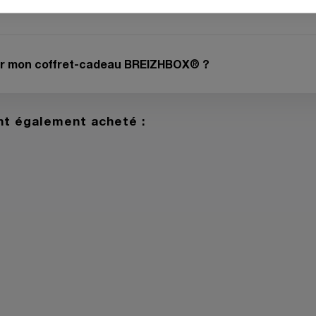
evoir mon coffret-cadeau BREIZHBOX® ?
ont également acheté :