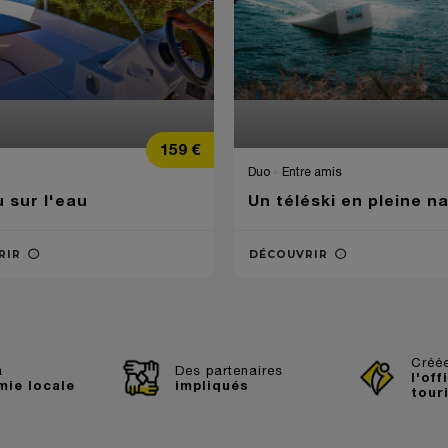
Prix
159 €
Duo
Entre amis
 sur l'eau
Un téléski en pleine n
RIR
DÉCOUVRIR
Créée
à
Des partenaires
l'off
mie locale
impliqués
tour