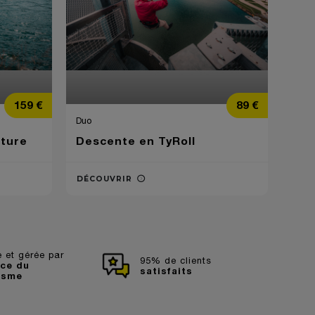
Prix
Prix
159 €
89 €
Duo
ature
Descente en TyRoll
DÉCOUVRIR
 et gérée par
95% de clients
ice du
satisfaits
isme