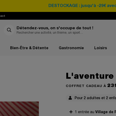
DESTOCKAGE : jusqu'à -29€ avec le cod
act
Détendez-vous, on s'occupe de tout !
Bien-Être & Détente
Gastronomie
Loisirs
L'aventur
23
COFFRET CADEAU À
Pour 2 adultes et 2 enf
Village de
1 entrée au