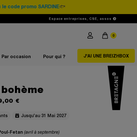
e promo SARDINE
🐟
Espace entreprises, CSE, assos
0
J'AI UNE BREIZHBOX
Par occasion
Pour qui ?
e bohème
9,00 €
ants
Jusqu'au 31 Mai 2027
 Poul-Fetan
(avril à septembre)