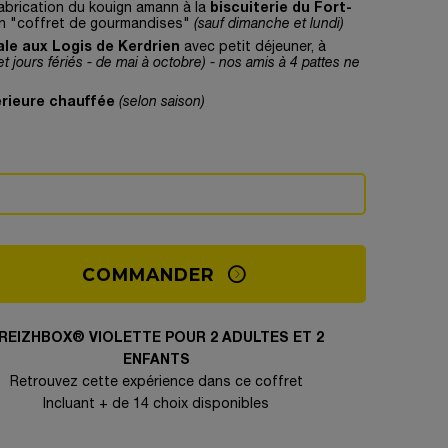
biscuiterie du Fort-
abrication du kouign amann à la
n "coffret de gourmandises"
(sauf dimanche et lundi)
ale aux Logis de Kerdrien
avec petit déjeuner, à
t jours fériés -
de mai
à octobre)
- nos amis à 4 pattes ne
érieure chauffée
(selon saison)
COMMANDER
REIZHBOX® VIOLETTE POUR 2 ADULTES ET 2
ENFANTS
Retrouvez cette expérience dans ce coffret
Incluant + de 14 choix disponibles