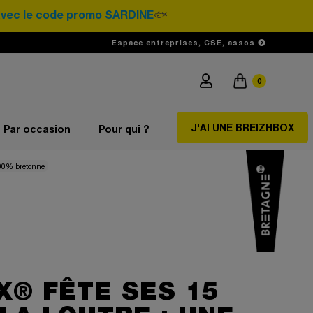
 code promo SARDINE
🐟
Espace entreprises, CSE, assos
0
J'AI UNE BREIZHBOX
Par occasion
Pour qui ?
100% bretonne
X® FÊTE SES 15