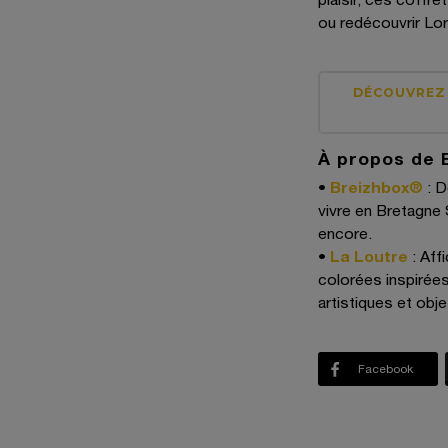
ou redécouvrir Lo
DÉCOUVREZ 
À propos de 
•
Breizhbox®
: D
vivre en Bretagne
encore.
•
La Loutre
: Aff
colorées inspirée
artistiques et obje
Facebook