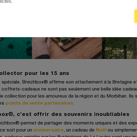
icités.
ollector pour les 15 ans
 spéciale, Breizhbox® affirme son attachement à la Bretagne et 
s coffrets-cadeaux ne sont pas seulement une belle idée cadea
de collection pour les amoureux de la région et du Morbihan. Ils 
les
points de vente partenaires
.
box®, c’est offrir des souvenirs inoubliables
reizhbox® permet de partager des moments uniques et des exp
ce soit pour un
anniversaire
, un cadeau de
Noël
ou simplement
ts-cadeaux enrichis par les illustrations de La Loutre sont une in