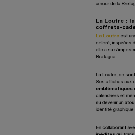
amour de la Breta
La Loutre : l
coffrets-cad
La Loutre
est une
coloré, inspirées 
elle a su s’impose
Bretagne.
La Loutre, ce son
Ses affiches aux 
emblématiques 
calendriers et mê
su devenir un ato
identité graphique 
En collaborant ave
inédites
qui trans