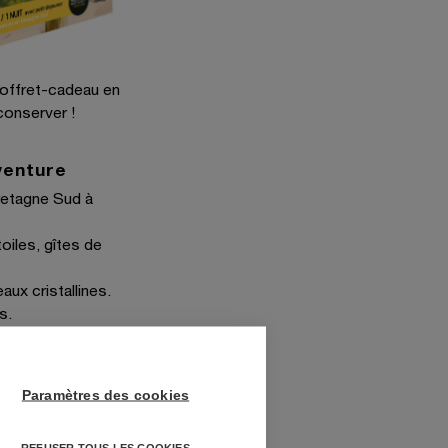
coffret-cadeau en
 conserver !
venture
retagne Sud à
oiles, gîtes de
aux cristallines.
s.
 le patrimoine
Paramètres des cookies
REFUSER TOUS LES COOKIES