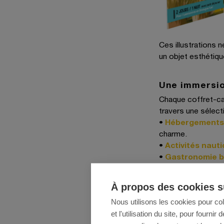
Ces illustrations 
un objet esthétique
Une immersio
Chaque coffret-ca
travers une sélect
•
Hébergements 
charme.
•
Activités naut
•
Gastronomie 
•
Découvertes cu
local.
À propos des cookies su
Nous utilisons les cookies pour co
et l'utilisation du site, pour fourn