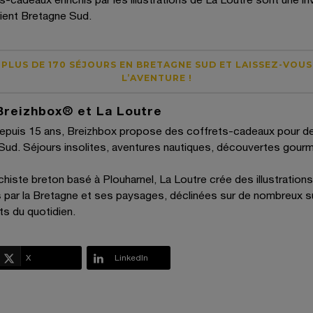
rient Bretagne Sud.
PLUS DE 170 SÉJOURS EN BRETAGNE SUD ET LAISSEZ-VOUS
L’AVENTURE !
Breizhbox® et La Loutre
epuis 15 ans, Breizhbox propose des coffrets-cadeaux pour d
 Sud. Séjours insolites, aventures nautiques, découvertes gourm
ichiste breton basé à Plouharnel, La Loutre crée des illustratio
s par la Bretagne et ses paysages, déclinées sur de nombreux 
ts du quotidien.
X
LinkedIn