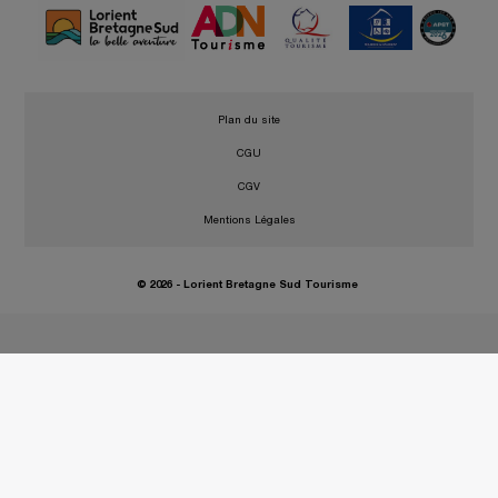
•
Plan du site
•
CGU
•
CGV
•
Mentions Légales
© 2026 - Lorient Bretagne Sud Tourisme