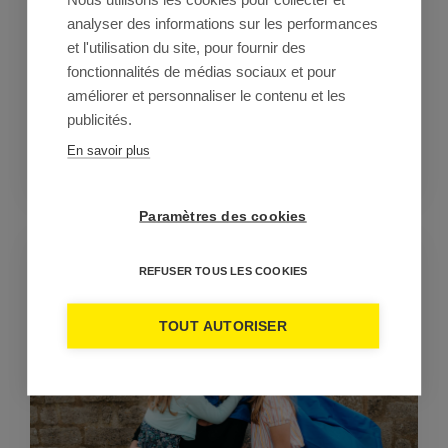
Breizhbox®, on oublie les objets qui prennent la
analyser des informations sur les performances
poussière et on mise sur des souvenirs et des
et l'utilisation du site, pour fournir des
expériences inoubliables ! Profitez de réductions
jusqu'à 29 € pour partir en week-end en Bretagne
fonctionnalités de médias sociaux et pour
Sud, sans stress et sans casser votre budget.
améliorer et personnaliser le contenu et les
Détente, îles bretonnes, gastronomie, sport, nature…
publicités.
cet été, laissez-vous tenter par l’un de nos séjours...
En savoir plus
LIRE LA SUITE
Paramètres des cookies
REFUSER TOUS LES COOKIES
TOUT AUTORISER