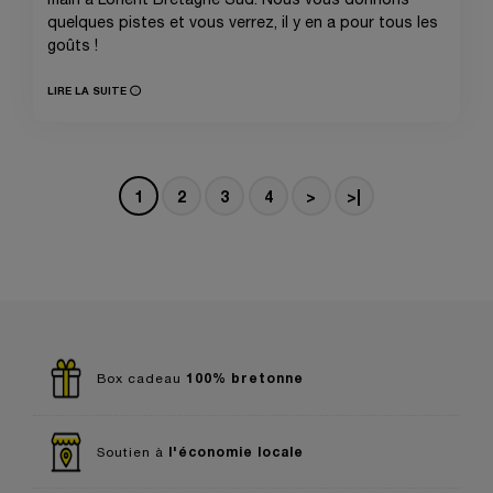
quelques pistes et vous verrez, il y en a pour tous les
goûts !
LIRE LA SUITE
1
2
3
4
>
>|
100% bretonne
Box cadeau
l'économie locale
Soutien à